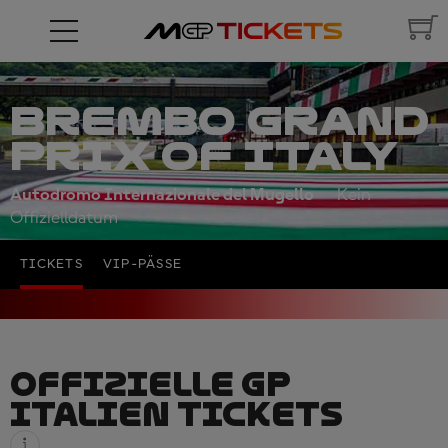
BREMBO GRAND
PRIX OF ITALY
Autodromo Internazionale del Mugello
Kein
Offizielldatum
TICKETS
VIP-PÄSSE
OFFIZIELLE GP
ITALIEN TICKETS