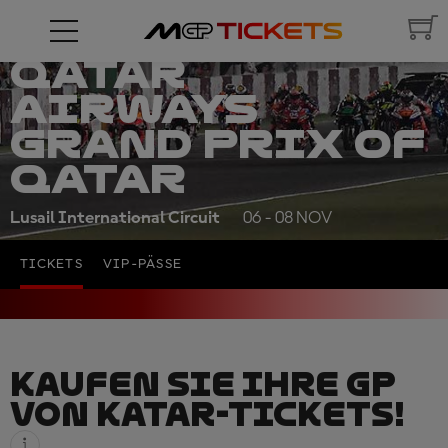
QATAR
AIRWAYS
GRAND PRIX OF
QATAR
Lusail International Circuit
06 - 08 NOV
TICKETS
VIP-PÄSSE
KAUFEN SIE IHRE GP
VON KATAR-TICKETS!