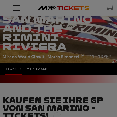
RED BULL
GRAND PRIX OF
SAN MARINO
AND THE
RIMINI
RIVIERA
Misano World Circuit “Marco Simoncelli”
11 - 13 SEP
TICKETS
VIP-PÄSSE
KAUFEN SIE IHRE GP
VON SAN MARINO -
TICKETS!