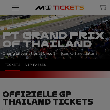
PT GRAND PRIX
OF THAILAND
Chang International Circuit
Kein Offizielldatum
TICKETS
VIP PASSES
OFFIZIELLE GP
THAILAND TICKETS