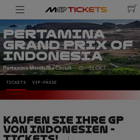
PERTAMINA
GRAND PRIX OF
INDONESIA
Pertamina Mandalika Circuit
09 - 11 OKT
TICKETS
VIP-PÄSSE
KAUFEN SIE IHRE GP
VON INDONESIEN -
TICKETS!