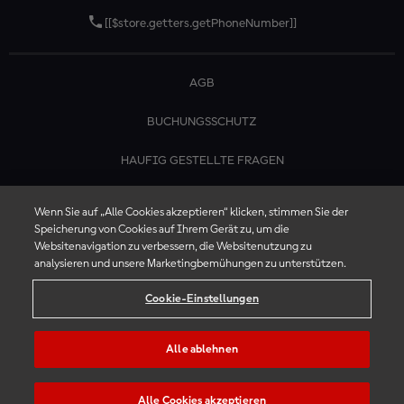
[[$store.getters.getPhoneNumber]]
AGB
BUCHUNGSSCHUTZ
HAUFIG GESTELLTE FRAGEN
KONTAKTIERE UNS
Wenn Sie auf „Alle Cookies akzeptieren“ klicken, stimmen Sie der
Speicherung von Cookies auf Ihrem Gerät zu, um die
Websitenavigation zu verbessern, die Websitenutzung zu
analysieren und unsere Marketingbemühungen zu unterstützen.
Cookie-Einstellungen
Alle ablehnen
Alle Cookies akzeptieren