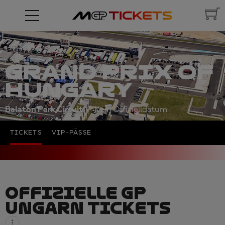
GRAND PRIX OF
HUNGARY
Balaton Park Circuit
Kein Offizielldatum
TICKETS
VIP-PÄSSE
OFFIZIELLE GP
UNGARN TICKETS