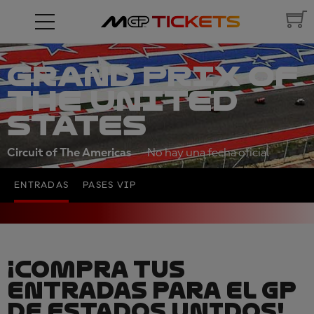
GRAND PRIX OF
THE UNITED
STATES
Circuit of The Americas
No hay una fecha oficial
ENTRADAS
PASES VIP
¡COMPRA TUS
ENTRADAS PARA EL GP
DE ESTADOS UNIDOS!