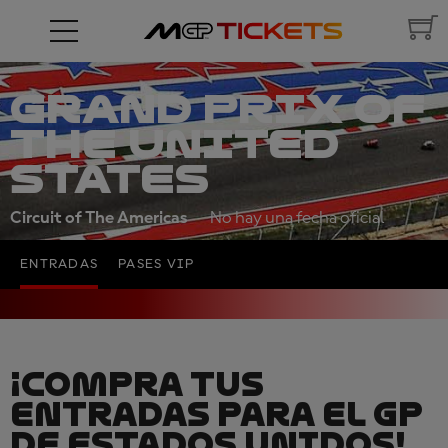
GRAND PRIX OF
THE UNITED
STATES
Circuit of The Americas
No hay una fecha oficial
ENTRADAS
PASES VIP
¡COMPRA TUS
ENTRADAS PARA EL GP
DE ESTADOS UNIDOS!