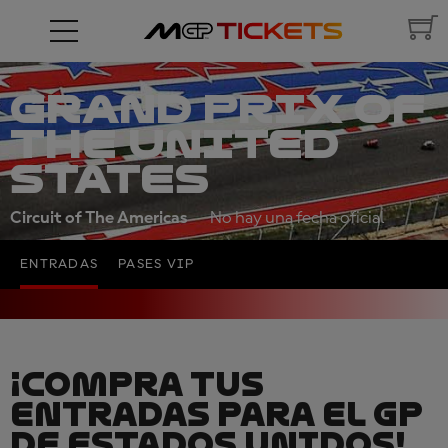
GRAND PRIX OF
THE UNITED
STATES
Circuit of The Americas
No hay una fecha oficial
ENTRADAS
PASES VIP
¡COMPRA TUS
ENTRADAS PARA EL GP
DE ESTADOS UNIDOS!