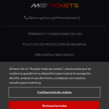
[[$store.getters.getPhoneNumber]]
TÉRMINOS Y CONDICIONES DE USO
POLITIZA DE PROTECCION DE RESERVAS
PREGUNTAS FRECUENTES
CONTÁCTANOS
Al hacer clic en “Aceptar todas las cookies”, usted acepta que las
cookies se guarden en su dispositivo para mejorar la navegación
del sitio, analizar el uso del mismo, y colaborar con nuestros
estudios para marketing.
Configuración de cookies
Rechazarlas todas