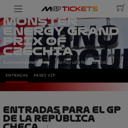
MONSTER
ENERGY GRAND
PRIX OF
CZECHIA
Automotodrom Brno
No hay una fecha oficial
ENTRADAS
PASES VIP
ENTRADAS PARA EL GP
DE LA REPÚBLICA
CHECA