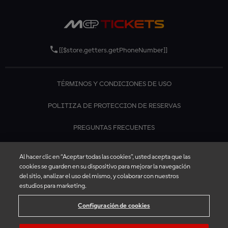
*Sólo puede utilizar el crédito de su cuenta para eventos con la
misma moneda que la comprada originalmente.
[[$store.getters.getPhoneNumber]]
TÉRMINOS Y CONDICIONES DE USO
POLITIZA DE PROTECCION DE RESERVAS
PREGUNTAS FRECUENTES
CONTÁCTANOS
Al hacer clic en “Aceptar todas las cookies”, usted acepta que las
cookies se guarden en su dispositivo para mejorar la navegación
del sitio, analizar el uso del mismo, y colaborar con nuestros
estudios para marketing.
Configuración de cookies