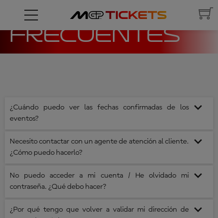
PREGUNTAS
FRECUENTES
¿Cuándo puedo ver las fechas confirmadas de los
eventos?
Necesito contactar con un agente de atención al cliente.
TM
El calendario provisional del MotoGP
suele publicarse antes de
¿Cómo puedo hacerlo?
que comience el año de la nueva temporada. Este calendario es
provisional y los eventos no están confirmados a menos que se
No puedo acceder a mi cuenta / He olvidado mi
Hay varias formas de ponerse en contacto con nuestro servicio de
indique lo contrario.
contraseña. ¿Qué debo hacer?
atención al cliente:
- Chat en vivo
¿Por qué tengo que volver a validar mi dirección de
- Dejar un mensaje en nuestro formulario de contacto
Si los campos de inicio de sesión aparecen enmarcados en un