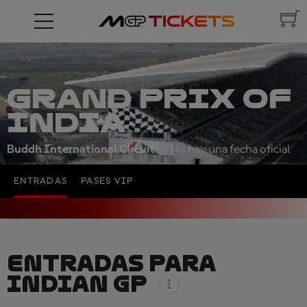
GRAND PRIX OF
INDIA
Buddh International Circuit
No hay una fecha oficial
ENTRADAS
PASES VIP
ENTRADAS PARA
INDIAN GP