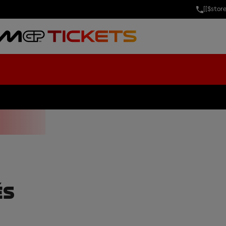
[[$stor
 OF AUSTRIA
ÉS