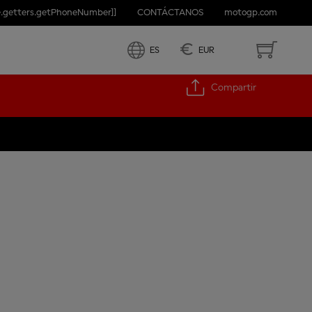
e.getters.getPhoneNumber]]
CONTÁCTANOS
motogp.com
€
ES
EUR
Compartir