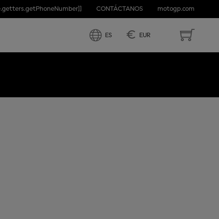
e.getters.getPhoneNumber]]
CONTÁCTANOS
motogp.com
€
ES
EUR