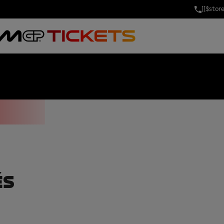
[[$stor
 OF JAPAN
ÉS