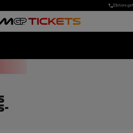
[[$store.g
OF THE UNITE
S
S-