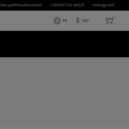
etters.getPhoneNumber]]
CONTACTEZ-NOUS
motogp.com
D STATES
$
FR
USD