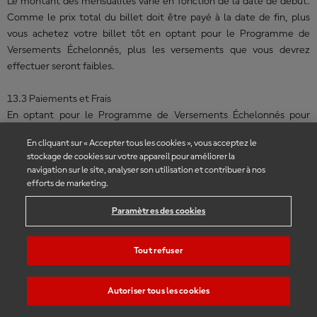
Le montant des mensualités varie en fonction de la date de début.
Comme le prix total du billet doit être payé à la date de fin, plus
vous achetez votre billet tôt en optant pour le Programme de
Versements Échelonnés, plus les versements que vous devrez
effectuer seront faibles.
13.3 Paiements et Frais
En optant pour le Programme de Versements Échelonnés pour
acheter vos billets, vous autorisez PLATINIUM GROUP à mettre en
En cliquant sur « Accepter tous les cookies », vous acceptez le
place un virement régulier depuis le compte correspondant à la
stockage de cookies sur votre appareil pour améliorer la
carte de crédit du client à d’un montant et à à intervalles prédéfinis.
navigation sur le site, analyser son utilisation et contribuer à nos
efforts de marketing.
Les paiements mensuels seront débités en versements du même
Paramètres des cookies
montant entre la date de début et la date de fin par l’intermédiaire
de la carte de crédit fournie par le client.
Le premier versement est immédiatement facturé et débité lors de
Tout refuser
l’achat.
Les frais de financement du programme varient de 5 à 7 % du
Autoriser tous les cookies
montant total de la transaction. Le montant des frais dépend du
nombre de versements comme indiqué ci-dessous :