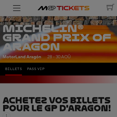
MICHELIN®
GRAND PRIX OF
ARAGON
MotorLand Aragón
28 - 30 AOÛ
BILLETS
PASS VIP
ACHETEZ VOS BILLETS
POUR LE GP D'ARAGON!