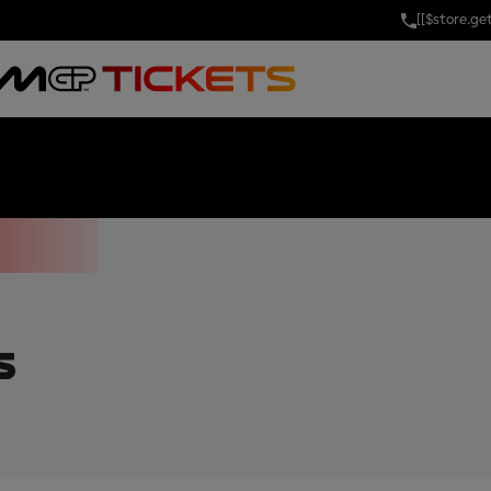
[[$store.g
 OF GERMANY
S