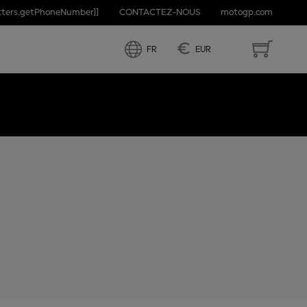
etters.getPhoneNumber]]
CONTACTEZ-NOUS
motogp.com
€
FR
EUR