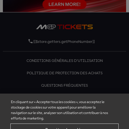
[[$store.getters.getPhoneNumber]]
CONDITIONS GÉNÉRALES D'UTILISATION
POLITIQUE DE PROTECTION DES ACHATS
QUESTIONS FRÉQUENTES
CONTACTEZ-NOUS
En cliquant sur « Accepter tous les cookies », vous acceptez le
stockage de cookies sur votre appareil pour améliorer la
navigation sur le site, analyser son utilisation et contribuer à nos
efforts de marketing.