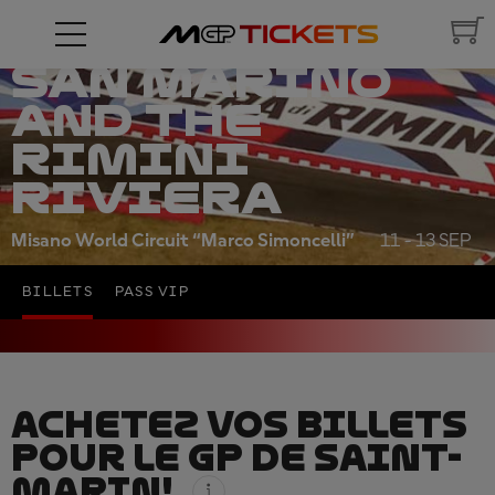
RED BULL
GRAND PRIX OF
SAN MARINO
AND THE
RIMINI
RIVIERA
Misano World Circuit “Marco Simoncelli”
11 - 13 SEP
BILLETS
PASS VIP
ACHETEZ VOS BILLETS
POUR LE GP DE SAINT-
MARIN!