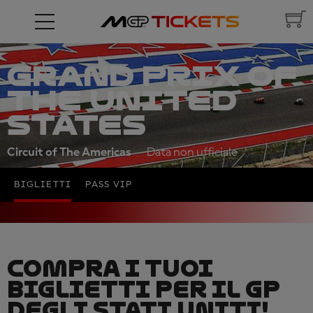
GRAND PRIX OF
THE UNITED
STATES
Circuit of The Americas
Data non ufficiale
BIGLIETTI
PASS VIP
COMPRA I TUOI
BIGLIETTI PER IL GP
DEGLI STATI UNITI!