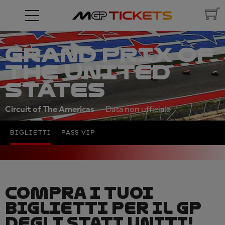
GRAND PRIX OF
THE UNITED
STATES
Circuit of The Americas
Data non ufficiale
BIGLIETTI
PASS VIP
COMPRA I TUOI
BIGLIETTI PER IL GP
DEGLI STATI UNITI!