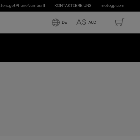
etters.getPhoneNumber]]
KONTAKTIERE UNS
motogp.com
A$
DE
AUD