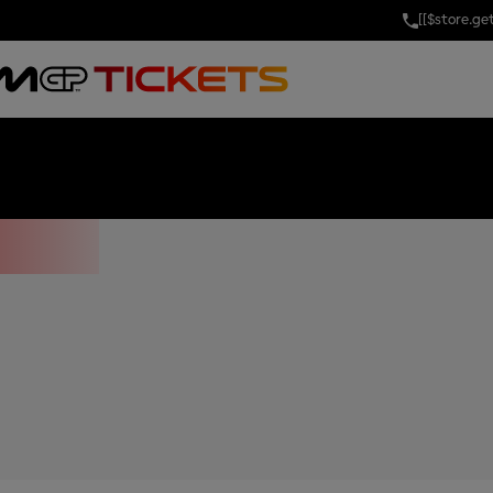
[[$store.g
 OF AUSTRALIA