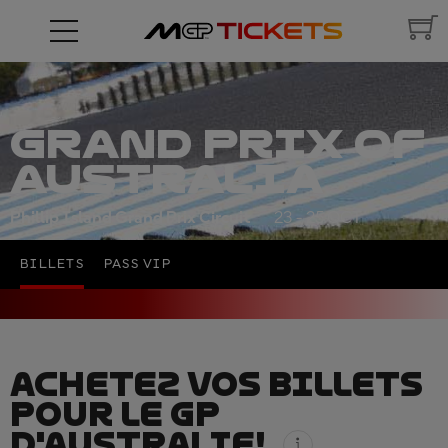
GRAND PRIX OF
AUSTRALIA
Phillip Island Grand Prix Circuit
23 - 25 OCT
BILLETS
PASS VIP
ACHETEZ VOS BILLETS
POUR LE GP
D'AUSTRALIE!