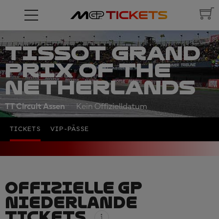
TISSOT GRAND
PRIX OF THE
NETHERLANDS
TT Circuit Assen
Kein Offizielldatum
TICKETS
VIP-PÄSSE
OFFIZIELLE GP
NIEDERLANDE
TICKETS