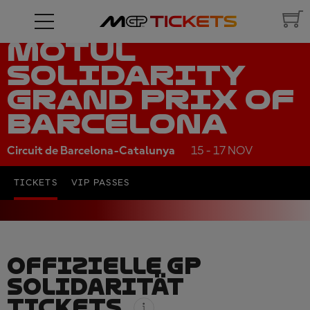
MOTUL
SOLIDARITY
GRAND PRIX OF
BARCELONA
Circuit de Barcelona-Catalunya
15 - 17 NOV
TICKETS
VIP PASSES
OFFIZIELLE GP
SOLIDARITÄT
TICKETS