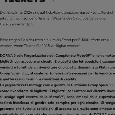
Die Tickets für 2024 sind auf tickets.motogp.com ausverkauft. Sie sind
jetzt nur noch auf der
offiziellen Website des Circuit de Barcelona
Catalunya
erhältlich.
Bitte tragen Sie sich unten ein, um als Erster per E-Mail informiert zu
werden, wenn Tickets für 2025 verfügbar werden!
DORNA è solo l'organizzatore del Campionato MotoGP™ e non emette
biglietti per accedere ai circuiti. I biglietti che lei acquisterà saranno
venduti e forniti da un rivenditore di biglietti, denominato Platinium
Group Spain S.L., al quale lei fornirà i dati necessari per la vendita e
rispetterà i suoi termini e condizioni di vendita.
La pagina tickets.motogp.com è gestita da Platinium Group Spain S.L.
come rivenditore di biglietti. I biglietti, per entrare nel circuito dove
si svolge ogni evento della MotoGP™, sono emessi dalla rispettiva
società incaricata di gestire tale compito per ogni circuito. Si tenga
presente che tutte le condizioni di accesso al circuito sono emesse e
controllate dalla società che gestisce il circuito, mai da DORNA o da