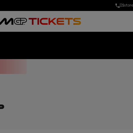
[[$stor
AYS GRAND PRI
P