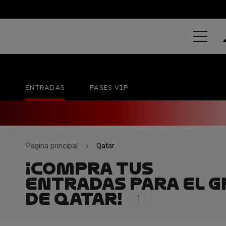
QATAR AIRW
Lusail International Circuit
06 - 08 NOV
ENTRADAS
PASES VIP
Pagina principal
Qatar
¡COMPRA TUS
ENTRADAS PARA EL G
DE QATAR!