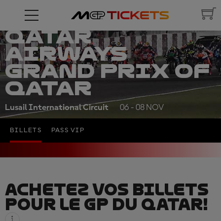
QATAR
AIRWAYS
GRAND PRIX OF
QATAR
Lusail International Circuit
06 - 08 NOV
BILLETS
PASS VIP
ACHETEZ VOS BILLETS
POUR LE GP DU QATAR!