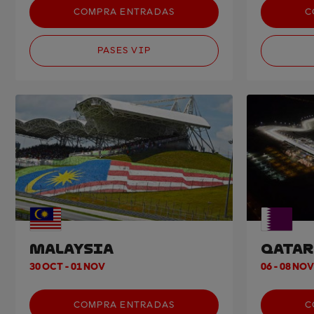
COMPRA ENTRADAS
C
PASES VIP
MALAYSIA
QATAR
30 OCT - 01 NOV
06 - 08 NOV
COMPRA ENTRADAS
C