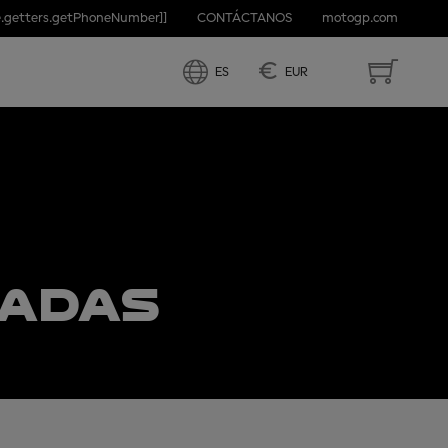
e.getters.getPhoneNumber]]
CONTÁCTANOS
motogp.com
€
ES
EUR
RADAS