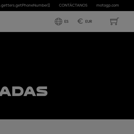
e.getters.getPhoneNumber]]
CONTÁCTANOS
motogp.com
€
ES
EUR
RADAS