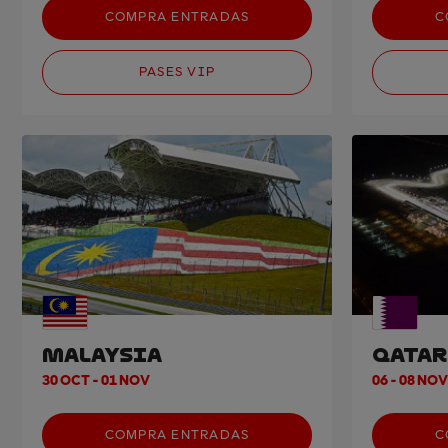
COMPRA ENTRADAS
C
PASES VIP
MALAYSIA
QATAR
30 OCT - 01 NOV
06 - 08 NOV
COMPRA ENTRADAS
C