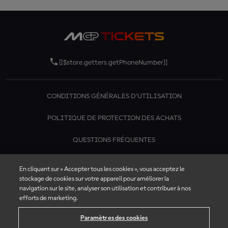
initialement acheté des billets.
*Vous ne pouvez utiliser l'avoir que pour les événements qui sont
dans la même devise que celle de votre achat initial.
[[$store.getters.getPhoneNumber]]
CONDITIONS GÉNÉRALES D'UTILISATION
POLITIQUE DE PROTECTION DES ACHATS
QUESTIONS FRÉQUENTES
CONTACTEZ-NOUS
En cliquant sur « Accepter tous les cookies », vous acceptez le
stockage de cookies sur votre appareil pour améliorer la
navigation sur le site, analyser son utilisation et contribuer à nos
efforts de marketing.
Paramètres des cookies