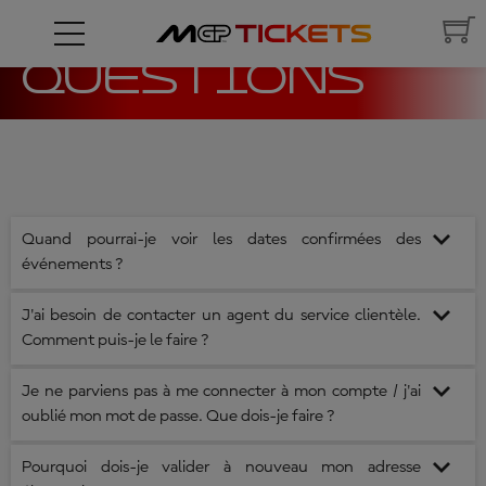
FOIRE AUX
QUESTIONS
Quand pourrai-je voir les dates confirmées des
événements ?
J'ai besoin de contacter un agent du service clientèle.
TM
Le calendrier provisoire du MotoGP
est généralement publié
Comment puis-je le faire ?
avant le début de l'année de la nouvelle saison. Ce calendrier est
provisoire et les événements ne sont pas confirmés, sauf
Je ne parviens pas à me connecter à mon compte / j'ai
Vous disposez de plusieurs moyens pour entrer en contact avec
indication contraire.
oublié mon mot de passe. Que dois-je faire ?
notre service clientèle :
- Chat en direct
Pourquoi dois-je valider à nouveau mon adresse
- Laissez un message dans notre formulaire de contact
Si vous voyez un encadre rouge autour des champs de connexion,