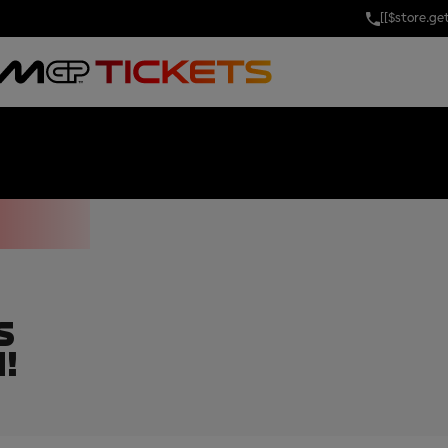
[[$store.g
D PRIX OF JAP
S
!