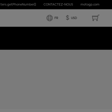
etters.getPhoneNumber]]
CONTACTEZ-NOUS
motogp.com
AN
$
FR
USD