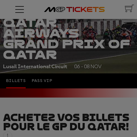
QATAR
AIRWAYS
GRAND PRIX OF
QATAR
Lusail International Circuit
06 - 08 NOV
BILLETS
PASS VIP
ACHETEZ VOS BILLETS
POUR LE GP DU QATAR!