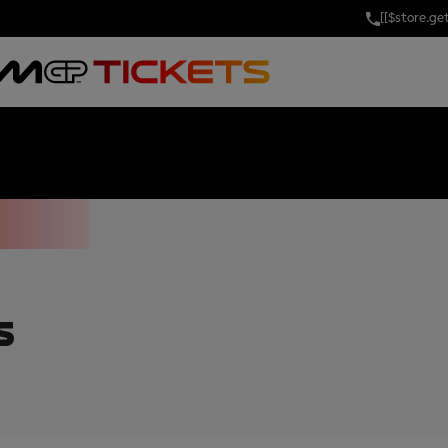
[[$store.g
ND PRIX OF PO
V
S