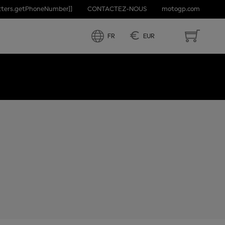
etters.getPhoneNumber]]
CONTACTEZ-NOUS
motogp.com
RTUGAL
€
FR
EUR