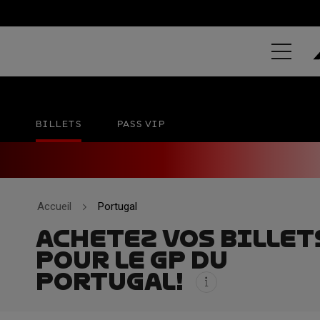
REPSOL GRA
Autódromo International do Algarve
20 - 22 NO
BILLETS
PASS VIP
Accueil
Portugal
ACHETEZ VOS BILLET
POUR LE GP DU
PORTUGAL!