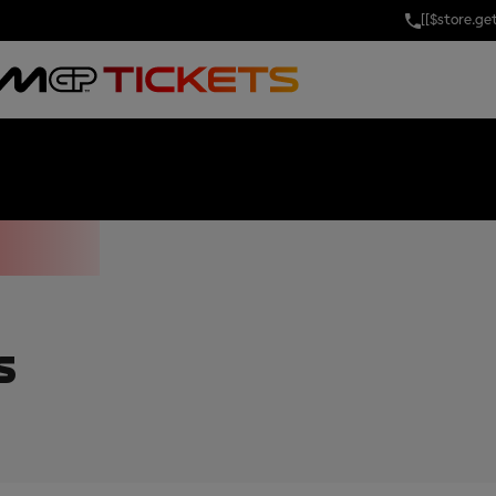
[[$store.g
ND PRIX OF PO
V
S