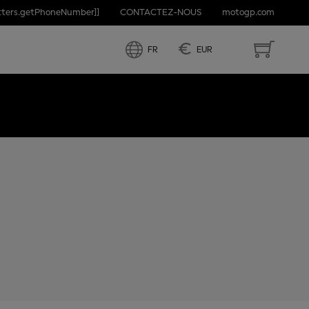
etters.getPhoneNumber]]
CONTACTEZ-NOUS
motogp.com
RTUGAL
€
FR
EUR