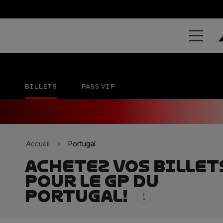
REPSOL GRA
Autódromo International do Algarve
20 - 22 NO
BILLETS
PASS VIP
Accueil
Portugal
ACHETEZ VOS BILLET
POUR LE GP DU
PORTUGAL!