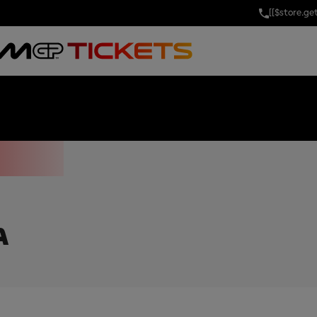
[[$store.g
OF THE UNITE
A