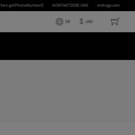
etters.getPhoneNumber]]
KONTAKTIERE UNS
motogp.com
D STATES
$
DE
USD