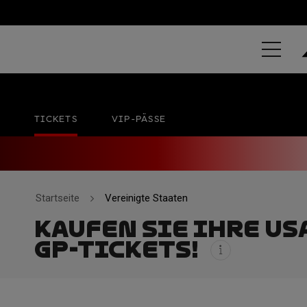
GRAND PRIX 
Circuit of The Americas
Kein Offizielldatum
TICKETS
VIP-PÄSSE
Startseite
Vereinigte Staaten
KAUFEN SIE IHRE US
GP-TICKETS!