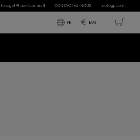
etters.getPhoneNumber]]
CONTACTEZ-NOUS
motogp.com
€
FR
EUR