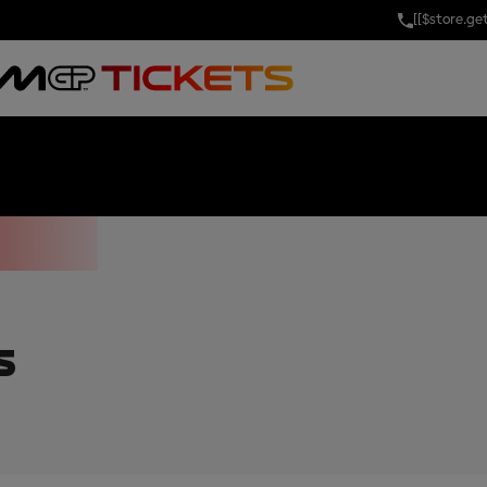
[[$store.g
 OF AUSTRIA
S