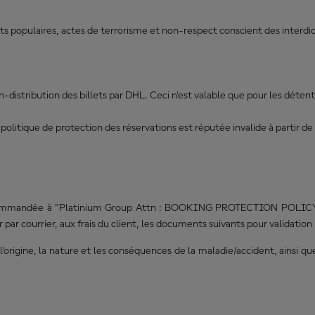
populaires, actes de terrorisme et non-respect conscient des interdicti
n-distribution des billets par DHL. Ceci n'est valable que pour les détent
la politique de protection des réservations est réputée invalide à partir 
e recommandée à "Platinium Group Attn : BOOKING PROTECTION POLICY,
r courrier, aux frais du client, les documents suivants pour validation 
l'origine, la nature et les conséquences de la maladie/accident, ainsi qu