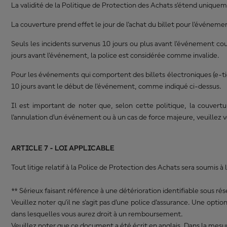
La validité de la Politique de Protection des Achats s'étend unique
La couverture prend effet le jour de l'achat du billet pour l'événem
Seuls les incidents survenus 10 jours ou plus avant l'événement cou
jours avant l'événement, la police est considérée comme invalide.
Pour les événements qui comportent des billets électroniques (e-tic
10 jours avant le début de l'événement, comme indiqué ci-dessus.
Il est important de noter que, selon cette politique, la couvertu
l'annulation d'un événement ou à un cas de force majeure, veuillez 
ARTICLE 7 - LOI APPLICABLE
Tout litige relatif à la Police de Protection des Achats sera soumis à 
** Sérieux faisant référence à une détérioration identifiable sous ré
Veuillez noter qu'il ne s'agit pas d'une police d'assurance. Une opt
dans lesquelles vous aurez droit à un remboursement.
Veuillez noter que ce document a été écrit en anglais. Dans la mesur