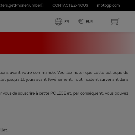
etters.getPhoneNumber]]
CONTACTEZ-NOUS
motogp.com
ON DES
€
FR
EUR
ditions avant votre commande. Veuillez noter que cette politique de
t jusqu'à 10 jours avant l'événement. Tout incident survenant dans
pour vous de souscrire à cette POLICE et, par conséquent, vous pouvez
llet.