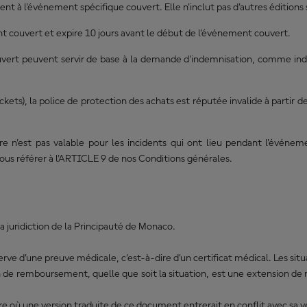
ment à l'événement spécifique couvert. Elle n'inclut pas d'autres éditi
ent couvert et expire 10 jours avant le début de l'événement couvert.
vert peuvent servir de base à la demande d'indemnisation, comme indiqu
kets), la police de protection des achats est réputée invalide à partir 
re n'est pas valable pour les incidents qui ont lieu pendant l'événe
vous référer à l'ARTICLE 9 de nos Conditions générales.
la juridiction de la Principauté de Monaco.
serve d’une preuve médicale, c’est-à-dire d’un certificat médical. Les sit
ion de remboursement, quelle que soit la situation, est une extension de 
e où une version traduite de ce document entrerait en conflit avec sa ver