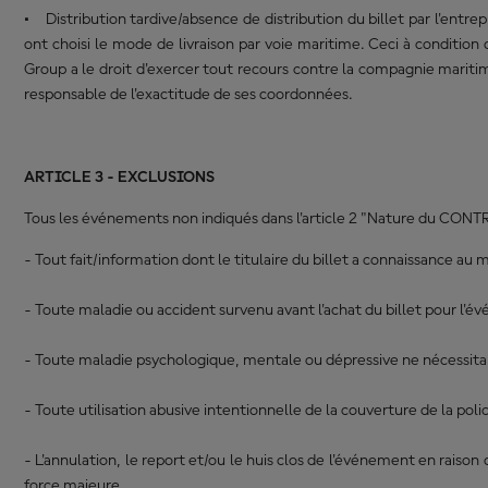
• Distribution tardive/absence de distribution du billet par l'entrep
ont choisi le mode de livraison par voie maritime. Ceci à condition q
Group a le droit d'exercer tout recours contre la compagnie maritime
responsable de l'exactitude de ses coordonnées.
ARTICLE 3 - EXCLUSIONS
Tous les événements non indiqués dans l'article 2 "Nature du CONTRAT"
- Tout fait/information dont le titulaire du billet a connaissance au m
- Toute maladie ou accident survenu avant l'achat du billet pour l'
- Toute maladie psychologique, mentale ou dépressive ne nécessitant 
- Toute utilisation abusive intentionnelle de la couverture de la poli
- L'annulation, le report et/ou le huis clos de l'événement en rais
force majeure.