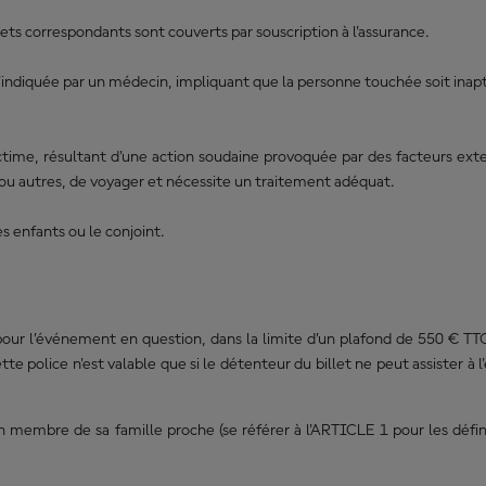
s correspondants sont couverts par souscription à l'assurance.
ndiquée par un médecin, impliquant que la personne touchée soit inapte 
me, résultant d'une action soudaine provoquée par des facteurs ext
s ou autres, de voyager et nécessite un traitement adéquat.
s enfants ou le conjoint.
 pour l’événement en question, dans la limite d’un plafond de 550 € T
 police n'est valable que si le détenteur du billet ne peut assister à 
membre de sa famille proche (se référer à l'ARTICLE 1 pour les défini