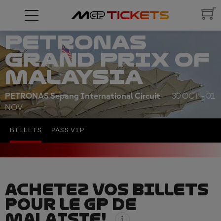
PETRONAS
GRAND PRIX OF
MALAYSIA
PETRONAS Sepang International Circuit
30 OCT - 01
NOV
BILLETS
PASS VIP
ACHETEZ VOS BILLETS
POUR LE GP DE
MALAISIE!