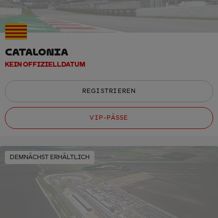
CATALONIA
KEIN OFFIZIELLDATUM
REGISTRIEREN
VIP-PÄSSE
DEMNÄCHST ERHÄLTLICH