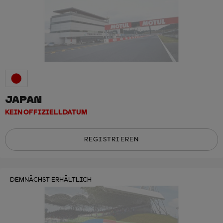
JAPAN
KEIN OFFIZIELLDATUM
REGISTRIEREN
DEMNÄCHST ERHÄLTLICH