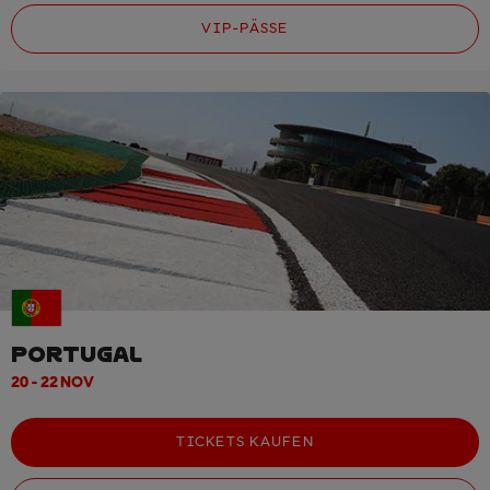
VIP-PÄSSE
PORTUGAL
20 - 22 NOV
TICKETS KAUFEN