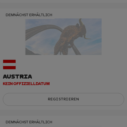
DEMNÄCHST ERHÄLTLICH
AUSTRIA
KEIN OFFIZIELLDATUM
REGISTRIEREN
DEMNÄCHST ERHÄLTLICH