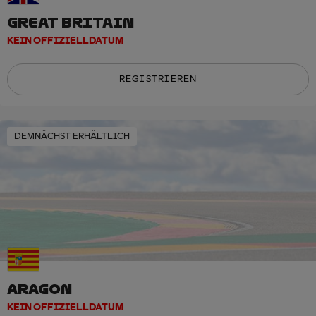
GREAT BRITAIN
KEIN OFFIZIELLDATUM
REGISTRIEREN
DEMNÄCHST ERHÄLTLICH
ARAGON
KEIN OFFIZIELLDATUM