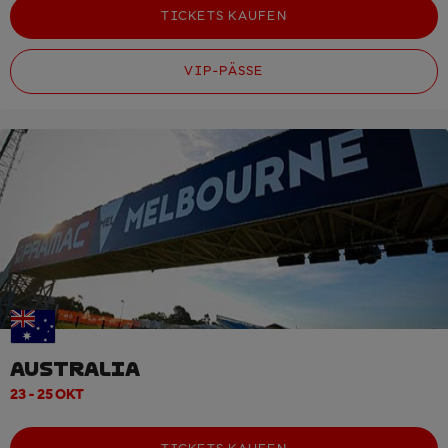
TICKETS KAUFEN
VIP-PÄSSE
AUSTRALIA
23 - 25 OKT