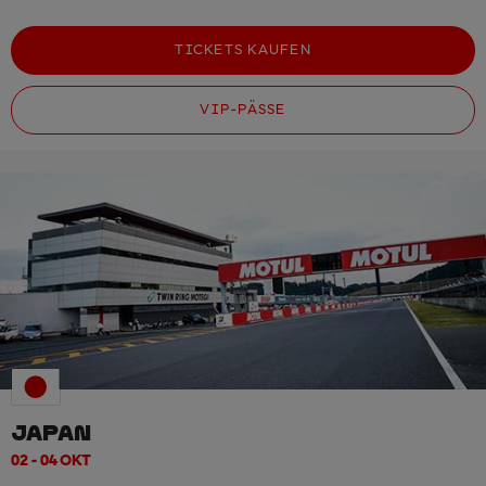
TICKETS KAUFEN
VIP-PÄSSE
JAPAN
02 - 04 OKT