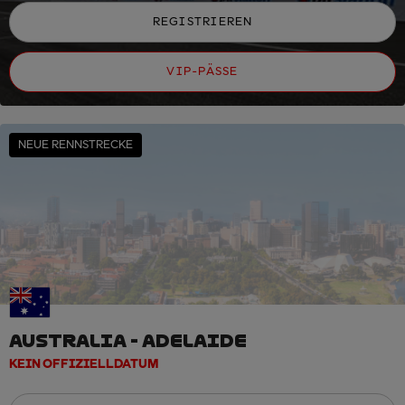
REGISTRIEREN
VIP-PÄSSE
NEUE RENNSTRECKE
AUSTRALIA - ADELAIDE
KEIN OFFIZIELLDATUM