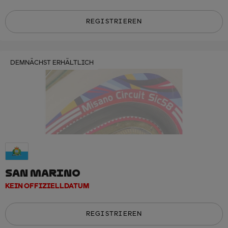
REGISTRIEREN
DEMNÄCHST ERHÄLTLICH
SAN MARINO
KEIN OFFIZIELLDATUM
REGISTRIEREN