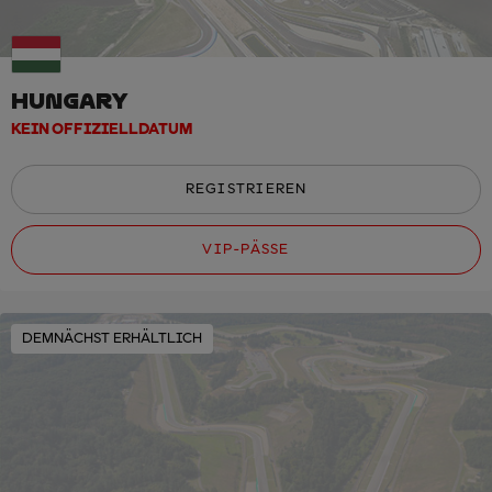
HUNGARY
KEIN OFFIZIELLDATUM
REGISTRIEREN
VIP-PÄSSE
DEMNÄCHST ERHÄLTLICH