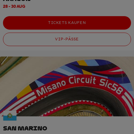
28 - 30 AUG
TICKETS KAUFEN
VIP-PÄSSE
SAN MARINO