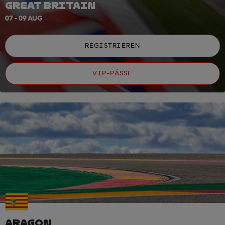
GREAT BRITAIN
07 - 09 AUG
REGISTRIEREN
VIP-PÄSSE
ARAGON