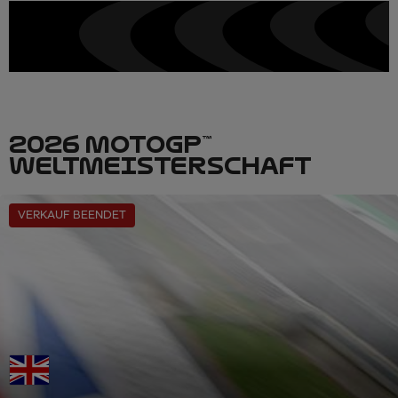
2026 MOTOGP™
WELTMEISTERSCHAFT
VERKAUF BEENDET