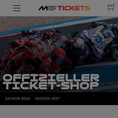
OFFIZIELLER
TICKET-SHOP
SAISON 2026
SAISON 2027