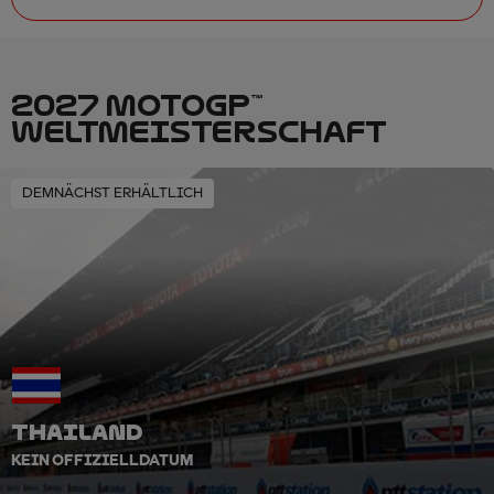
2027 MOTOGP™
WELTMEISTERSCHAFT
DEMNÄCHST ERHÄLTLICH
THAILAND
KEIN OFFIZIELLDATUM