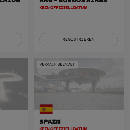
ELAIDE
ARG – BUENOS AIRES
KEIN OFFIZIELLDATUM
REGISTRIEREN
VERKAUF BEENDET
SPAIN
KEIN OFFIZIELLDATUM