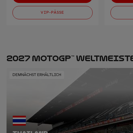
VIP-PÄSSE
2027 MOTOGP™ WELTMEIST
DEMNÄCHST ERHÄLTLICH