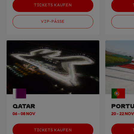
TICKETS KAUFEN
VIP-PÄSSE
QATAR
PORTU
06 - 08 NOV
20 - 22 NOV
TICKETS KAUFEN