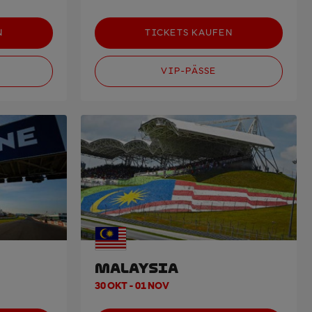
N
TICKETS KAUFEN
VIP-PÄSSE
MALAYSIA
30 OKT - 01 NOV