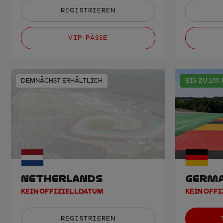
REGISTRIEREN
VIP-PÄSSE
DEMNÄCHST ERHÄLTLICH
BIS ZU 10%
NETHERLANDS
GERM
KEIN OFFIZIELLDATUM
KEIN OFF
REGISTRIEREN