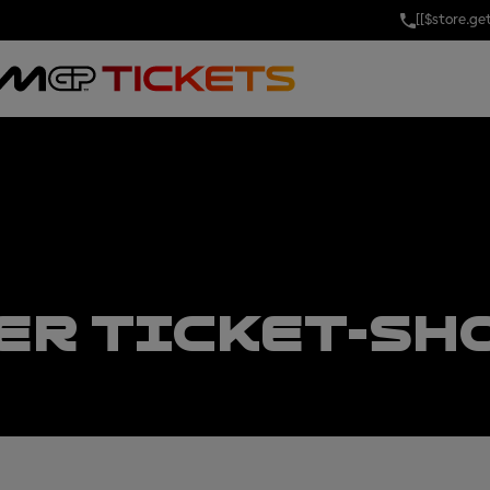
[[$store.g
ER TICKET-SH