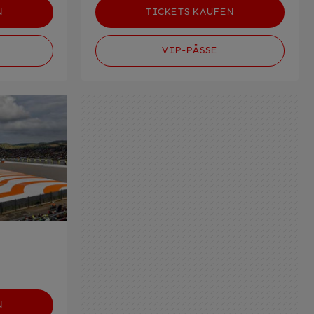
N
TICKETS KAUFEN
VIP-PÄSSE
N