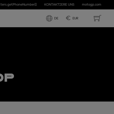
etters.getPhoneNumber]]
KONTAKTIERE UNS
motogp.com
€
DE
EUR
OP