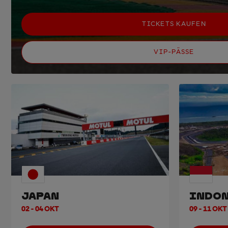
TICKETS KAUFEN
VIP-PÄSSE
JAPAN
INDON
02 - 04 OKT
09 - 11 OKT