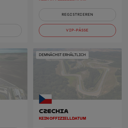
REGISTRIEREN
VIP-PÄSSE
DEMNÄCHST ERHÄLTLICH
CZECHIA
KEIN OFFIZIELLDATUM