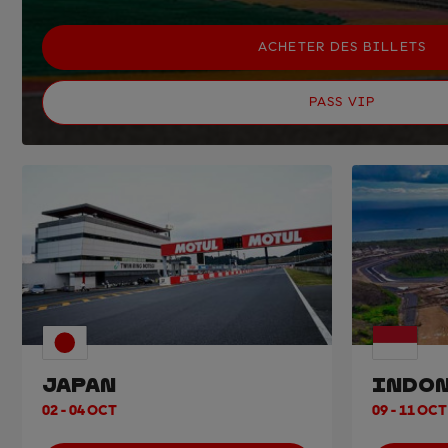
ACHETER DES BILLETS
PASS VIP
JAPAN
INDON
02 - 04 OCT
09 - 11 OCT