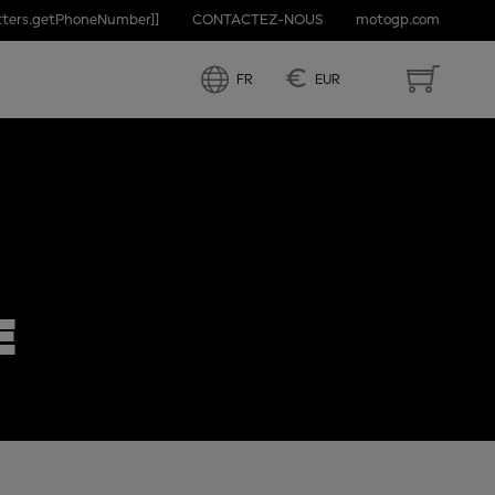
etters.getPhoneNumber]]
CONTACTEZ-NOUS
motogp.com
€
FR
EUR
E