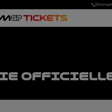
[[$store.g
IE OFFICIELL