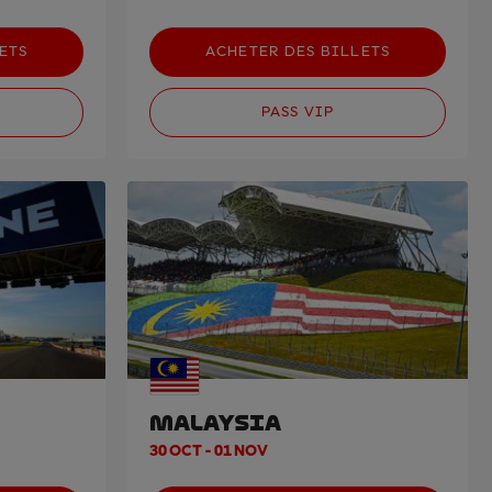
ETS
ACHETER DES BILLETS
PASS VIP
MALAYSIA
30 OCT - 01 NOV