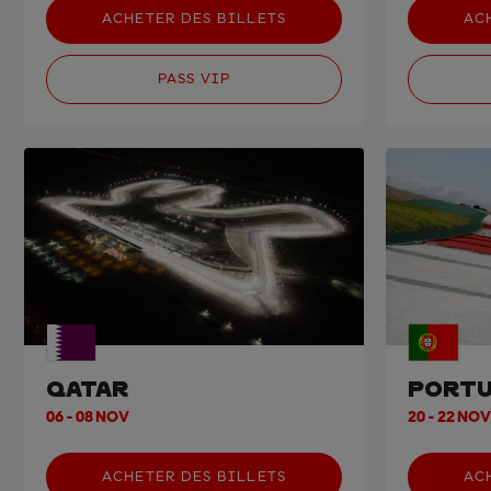
ACHETER DES BILLETS
AC
PASS VIP
QATAR
PORTU
06 - 08 NOV
20 - 22 NOV
ACHETER DES BILLETS
AC